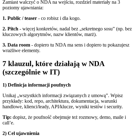
Zamiast walczyć o NDA na wejściu, rozdziel materiały na 3
poziomy ujawniania:
1. Public / teaser
- co robisz i dla kogo.
2. Pitch
- więcej konkretów, nadal bez „sekretnego sosu” (np. bez
kluczowych algorytmów, nazw klientów, marż).
3. Data room
- dopiero tu NDA ma sens i dopiero tu pokazujesz
wrażliwe elementy.
7 klauzul, które działają w NDA
(szczególnie w IT)
1) Definicja informacji poufnych
Unikaj „wszystkich informacji związanych z umową”. Wpisz
przykłady: kod, repo, architektura, dokumentacja, warunki
handlowe, klienci/leady, API/klucze, wyniki testów i security.
Tip:
dopisz, że poufność obejmuje też rozmowy, demo, maile i
call’e.
2) Cel ujawnienia