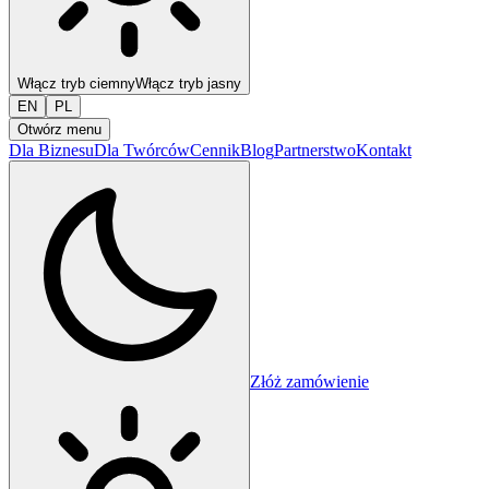
Włącz tryb ciemny
Włącz tryb jasny
EN
PL
Otwórz menu
Dla Biznesu
Dla Twórców
Cennik
Blog
Partnerstwo
Kontakt
Złóż zamówienie