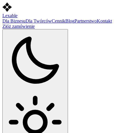
Lexable
Dla Biznesu
Dla Twórców
Cennik
Blog
Partnerstwo
Kontakt
Złóż zamówienie