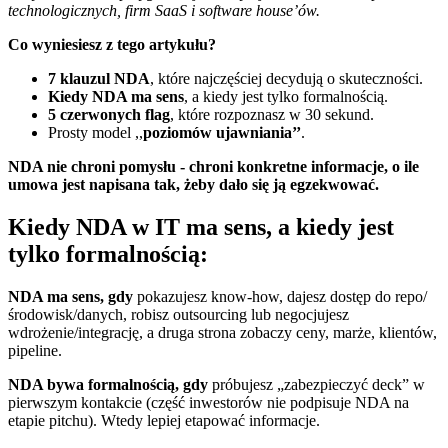
technologicznych, firm SaaS i software house’ów.
Co wyniesiesz z tego artykułu?
7 klauzul NDA
, które najczęściej decydują o skuteczności.
Kiedy NDA ma sens
, a kiedy jest tylko formalnością.
5 czerwonych flag
, które rozpoznasz w 30 sekund.
Prosty model ,,
poziomów ujawniania’’
.
NDA nie chroni pomysłu - chroni konkretne informacje, o ile
umowa jest napisana tak, żeby dało się ją egzekwować.
Kiedy NDA w IT ma sens, a kiedy jest
tylko formalnością:
NDA ma sens, gdy
pokazujesz know-how, dajesz dostęp do repo/
środowisk/danych, robisz outsourcing lub negocjujesz
wdrożenie/integrację, a druga strona zobaczy ceny, marże, klientów,
pipeline.
NDA bywa formalnością, gdy
próbujesz „zabezpieczyć deck” w
pierwszym kontakcie (część inwestorów nie podpisuje NDA na
etapie pitchu). Wtedy lepiej etapować informacje.