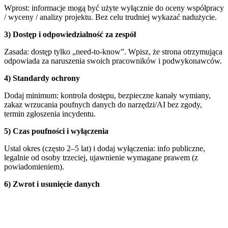
Wprost: informacje mogą być użyte wyłącznie do oceny współpracy
/ wyceny / analizy projektu. Bez celu trudniej wykazać nadużycie.
3) Dostęp i odpowiedzialność za zespół
Zasada: dostęp tylko „need-to-know”. Wpisz, że strona otrzymująca
odpowiada za naruszenia swoich pracowników i podwykonawców.
4) Standardy ochrony
Dodaj minimum: kontrola dostępu, bezpieczne kanały wymiany,
zakaz wrzucania poufnych danych do narzędzi/AI bez zgody,
termin zgłoszenia incydentu.
5) Czas poufności i wyłączenia
Ustal okres (często 2–5 lat) i dodaj wyłączenia: info publiczne,
legalnie od osoby trzeciej, ujawnienie wymagane prawem (z
powiadomieniem).
6) Zwrot i usunięcie danych
Zamiast „zwrot dokumentów”: obowiązek usunięcia danych i kopii,
termin (np. 7–14 dni) oraz pisemne potwierdzenie.
7) Konsekwencje naruszenia