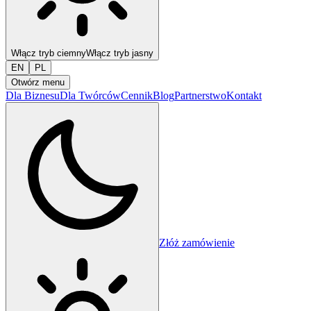
Włącz tryb ciemny
Włącz tryb jasny
EN
PL
Otwórz menu
Dla Biznesu
Dla Twórców
Cennik
Blog
Partnerstwo
Kontakt
Złóż zamówienie