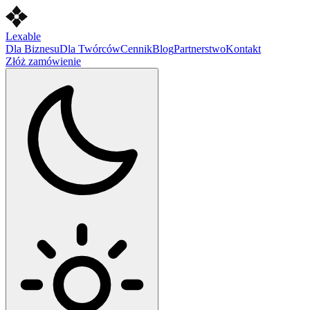
Lexable
Dla Biznesu
Dla Twórców
Cennik
Blog
Partnerstwo
Kontakt
Złóż zamówienie