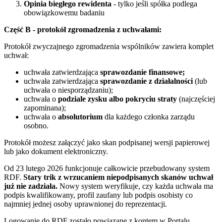
Opinia biegłego rewidenta
- tylko jeśli spółka podlega
obowiązkowemu badaniu
Część B - protokół zgromadzenia z uchwałami:
Protokół zwyczajnego zgromadzenia wspólników zawiera komplet
uchwał:
uchwała zatwierdzająca
sprawozdanie finansowe;
uchwała zatwierdzająca
sprawozdanie z działalności
(lub
uchwała o niesporządzaniu);
uchwała o
podziale zysku albo pokryciu straty
(najczęściej
zapominana);
uchwała o
absolutorium
dla każdego członka zarządu
osobno.
Protokół możesz załączyć jako skan podpisanej wersji papierowej
lub jako dokument elektroniczny.
Od 23 lutego 2026 funkcjonuje całkowicie przebudowany system
RDF.
Stary trik z wrzucaniem niepodpisanych skanów uchwał
już nie zadziała.
Nowy system weryfikuje, czy każda uchwała ma
podpis kwalifikowany, profil zaufany lub podpis osobisty co
najmniej jednej osoby uprawnionej do reprezentacji.
Logowanie do RDF zostało powiązane z kontem w Portalu