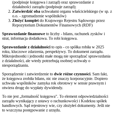
(podpisuje księgowa i zarząd) oraz sprawozdanie z
działalności zarządu (podpisuje zarząd);
Zatwierdzić oba
uchwałami organu właścicielskiego (w sp. z
o.o. - zgromadzenie wspólników)
Złożyć komplet
do Krajowego Rejestru Sądowego przez
Repozytorium Dokumentów Finansowych (RDF)
Sprawozdanie finansowe
to liczby - bilans, rachunek zysków i
strat, informacja dodatkowa. To robi księgowa.
Sprawozdanie z działalności
to opis - co spółka robiła w 2025
roku, kluczowe zdarzenia, perspektywy. To dokument zarządu.
Mikrojednostki i jednostki małe mogą nie sporządzać sprawozdania
z działalności, ale wtedy potrzebują osobnej uchwały o
niesporządzaniu.
Sporządzenie i zatwierdzenie to
dwie różne czynności
. Sam fakt,
że księgowa zrobiła bilans, nic nie znaczy korporacyjnie. Dopiero
uchwała wspólników zamyka rok obrotowy w sensie prawnym i
otwiera drogę do wypłaty dywidendy.
To nie jest „formalność księgowa". To element odpowiedzialności
zarządu wynikający z ustawy o rachunkowości i Kodeksu spółek
handlowych. Sąd rejestrowy wie, czy złożyłeś dokumenty. Jeśli nie
to wszczyna postępowanie z urzędu.