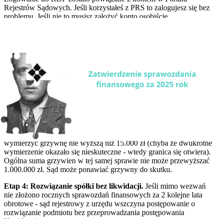
Rejestrów Sądowych. Jeśli korzystałeś z PRS to zalogujesz się bez
problemu. Jeśli nie to musisz założyć konto osobiście.
Co grozi za niezłożenie
Sąd rejestrowy nie czeka. Brak dokumentów w KRS =
postępowanie wszczęte z urzędu, na podstawie art. 24 ust. 1 ustawy
o KRS.
Etap 1: Wezwanie.
Sąd wzywa do złożenia zaległych dokumentów
w terminie 7 dni pod rygorem grzywny.
Etap 2: Pierwsza grzywna.
W praktyce najczęściej 2 000-5 000 zł.
Etap 3: Ponawianie grzywny.
W jednym postanowieniu sąd może
wymierzyć grzywnę nie wyższą niż 15.000 zł (chyba że dwukrotne
wymierzenie okazało się nieskuteczne - wtedy granica się otwiera).
Ogólna suma grzywien w tej samej sprawie nie może przewyższać
1.000.000 zł. Sąd może ponawiać grzywny do skutku.
Etap 4: Rozwiązanie spółki bez likwidacji.
Jeśli mimo wezwań
nie złożono rocznych sprawozdań finansowych za 2 kolejne lata
obrotowe - sąd rejestrowy z urzędu wszczyna postępowanie o
rozwiązanie podmiotu bez przeprowadzania postępowania