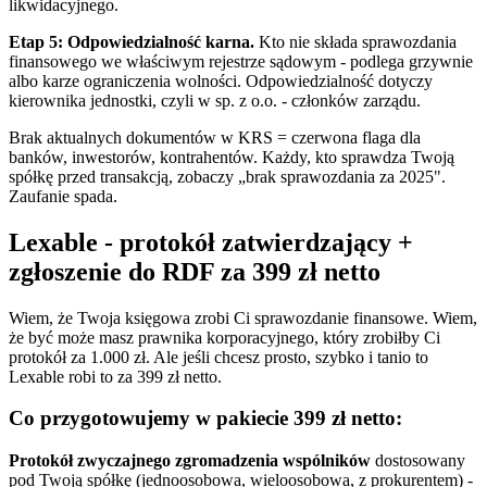
likwidacyjnego.
Etap 5: Odpowiedzialność karna.
Kto nie składa sprawozdania
finansowego we właściwym rejestrze sądowym - podlega grzywnie
albo karze ograniczenia wolności. Odpowiedzialność dotyczy
kierownika jednostki, czyli w sp. z o.o. - członków zarządu.
Brak aktualnych dokumentów w KRS = czerwona flaga dla
banków, inwestorów, kontrahentów. Każdy, kto sprawdza Twoją
spółkę przed transakcją, zobaczy „brak sprawozdania za 2025".
Zaufanie spada.
Lexable - protokół zatwierdzający +
zgłoszenie do RDF za 399 zł netto
Wiem, że Twoja księgowa zrobi Ci sprawozdanie finansowe. Wiem,
że być może masz prawnika korporacyjnego, który zrobiłby Ci
protokół za 1.000 zł. Ale jeśli chcesz prosto, szybko i tanio to
Lexable robi to za 399 zł netto.
Co przygotowujemy w pakiecie 399 zł netto:
Protokół zwyczajnego zgromadzenia wspólników
dostosowany
pod Twoją spółkę (jednoosobowa, wieloosobowa, z prokurentem) -